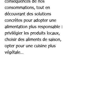
conséquences de nos 
consommations, tout en 
découvrant des solutions 
concrètes pour adopter une 
alimentation plus responsable : 
privilégier les produits locaux, 
choisir des aliments de saison, 
opter pour une cuisine plus 
végétale… 
🌟 
Pourquoi participer ?
- Engagement : Sortez avec des 
idées claires et des actions à 
mettre en place.
Lire plus