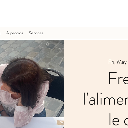
g
A propos
Services
Fri, May
Fr
l'alim
le