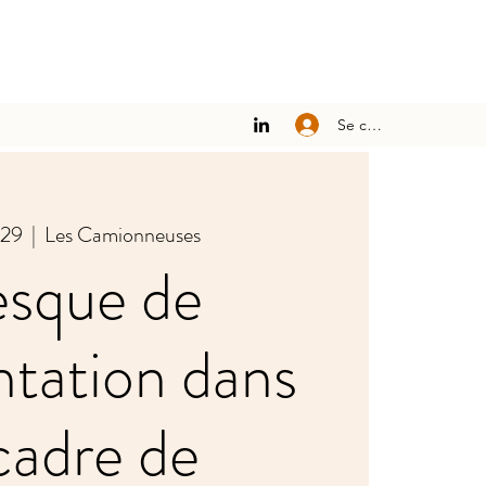
Se connecter
 29
  |  
Les Camionneuses
esque de
entation dans
 cadre de