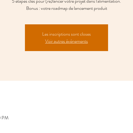
5 étapes clés pour (re)lancer votre projet dans l'alimentation.
Bonus : votre roadmap de lancement produit
Les inscriptions sont closes
Voir autres événements
00 PM