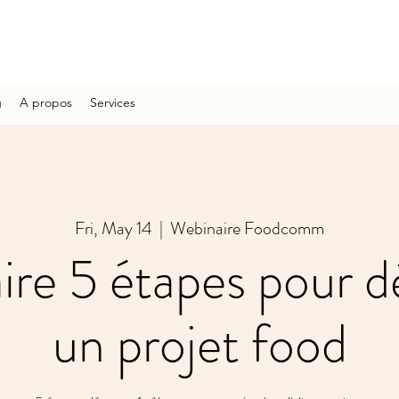
g
A propos
Services
Fri, May 14
  |  
Webinaire Foodcomm
re 5 étapes pour 
un projet food